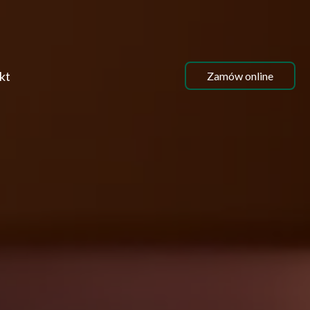
kt
Zamów online