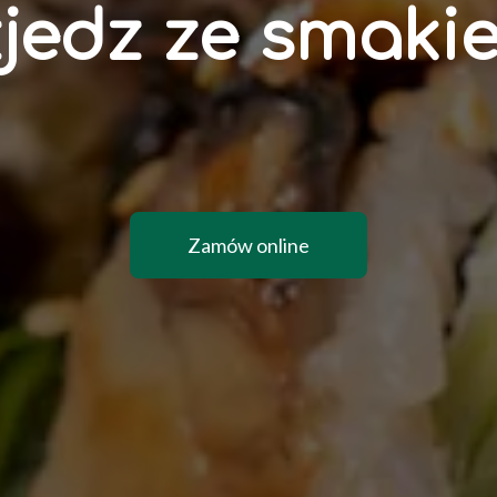
z
j
e
d
z
z
e
s
m
a
k
i
Zamów online