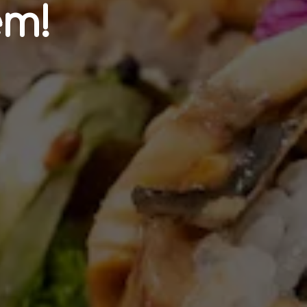
e
m
!