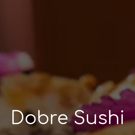
D
o
b
r
e
S
u
s
h
i