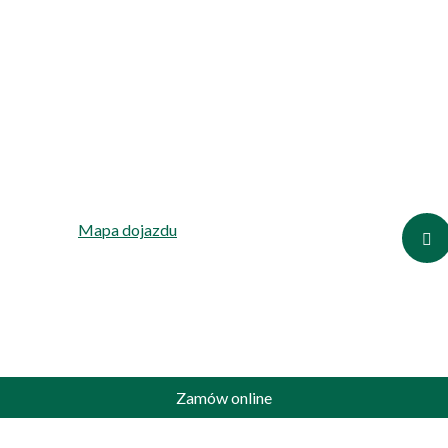
Bankowa 8, 44-100 Gliwice
Obserw
Telefon:
796 796 903
Mapa dojazdu
Zamów online